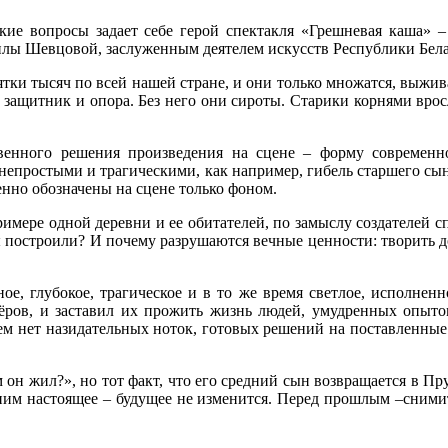
кие вопросы задает себе герой спектакля «Грешневая каша» 
илы Шевцовой, заслуженным деятелем искусств Республики Бел
тки тысяч по всей нашей стране, и они только множатся, выжива
 защитник и опора. Без него они сироты. Старики корнями врос
енного решения произведения на сцене – форму современной
 непростыми и трагическими, как например, гибель старшего с
енно обозначены на сцене только фоном.
ре одной деревни и ее обитателей, по замыслу создателей спе
 построили? И почему разрушаются вечные ценности: творить до
ное, глубокое, трагическое и в то же время светлое, исполнен
ёров, и заставил их прожить жизнь людей, умудренных опыто
нем нет назидательных ноток, готовых решений на поставленные
м он жил?», но тот факт, что его средний сын возвращается в Пр
ним настоящее – будущее не изменится. Перед прошлым –снимите