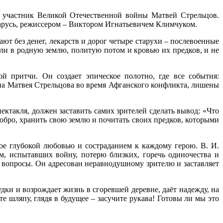
– участник Великой Отечественной войны Матвей Стрельцов.
арусь, режиссером – Виктором Игнатьевичем Климчуком.
ют без денег, лекарств и дорог четыре старухи – послевоенные
ли в родную землю, политую потом и кровью их предков, и не
 притчи. Он создает эпическое полотно, где все события:
ына Матвея Стрельцова во время Афганского конфликта, лишены
ктакля, должен заставить самих зрителей сделать вывод: «Что
бро, хранить свою землю и почитать своих предков, которыми
ное глубокой любовью и состраданием к каждому герою. В. И.
м, испытавших войну, потерю близких, горечь одиночества и
 вопросы. Он адресован неравнодушному зрителю и заставляет
удки и возрождает жизнь в сгоревшей деревне, даёт надежду, на
 шляпу, глядя в будущее – засучите рукава! Готовы ли мы это