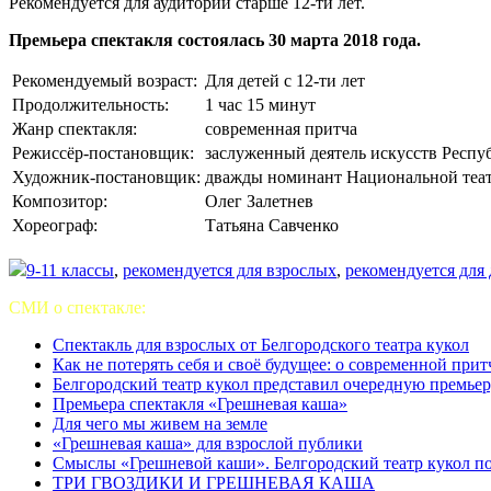
Рекомендуется для аудитории старше 12-ти лет.
Премьера спектакля состоялась 30 марта 2018 года.
Рекомендуемый возраст:
Для детей с 12-ти лет
Продолжительность:
1 час 15 минут
Жанр спектакля:
современная притча
Режиссёр-постановщик:
заслуженный деятель искусств Респ
Художник-постановщик:
дважды номинант Национальной теат
Композитор:
Олег Залетнев
Хореограф:
Татьяна Савченко
9-11 классы
,
рекомендуется для взрослых
,
рекомендуется для 
СМИ о спектакле:
Спектакль для взрослых от Белгородского театра кукол
Как не потерять себя и своё будущее: о современной при
Белгородский театр кукол представил очередную премье
Премьера спектакля «Грешневая каша»
Для чего мы живем на земле
«Грешневая каша» для взрослой публики
Смыслы «Грешневой каши». Белгородский театр кукол по
ТРИ ГВОЗДИКИ И ГРЕШНЕВАЯ КАША