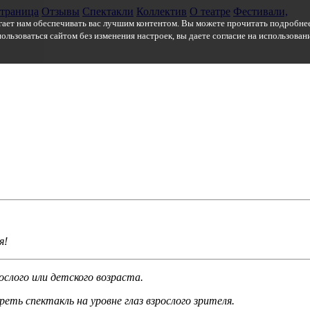
страница
Отзывы
Спектакли
Коллектив
О театре
Фестивали,
гает нам обеспечивать вас лучшим контентом. Вы можете прочитать подробнее
ользоваться сайтом без изменения настроек, вы даете согласие на использова
я!
ос­лого или детского возраста.
ть спектакль на уровне глаз взрослого зрителя.