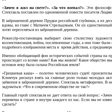
«
Зачем я жил на свете?». «За что воевал?»
. Эти философс
Спектакль поставлен по одноименной повести писателя Людм
В заброшенной деревне Прудки российской глубинки, а их деся
вдовы, во главе с Матвеем Стрельцовым. Он их единственный
хотят переселяться из заброшенной деревни.
Режиссёр-постановщик выбирает свою стилистику художеств
коллективизация, война, послевоенные годы, а они тоже были
подробного изображения места и время действия, а преднамер
Именно обобщающий фон исторических событий страны на приме
происходит со всеми нами? Как мы живем? Какое общество мы
испокон веку была сильна Российская земля?
«Грешневая каша» – полотно человеческих судеб: пронзитель
Климчук рискнул взять на главные роли только молодых акт
забвения в заброшенной деревне. Спектакль метафоричен. В 
задуматься: «Что в современном обществе не так?»
Главный герой спектакля не дает ответа на свой вопрос: «Заче
перемены в стране и внутри каждого из нас. Если мы не изме
сделать?