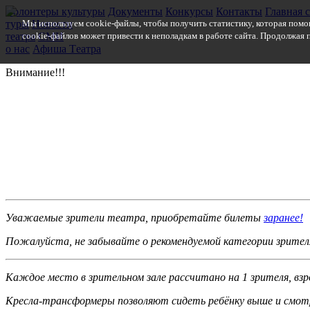
Волонтеры культуры
Документы
Конкурсы
Контакты
Главная 
туры
Мы используем cookie-файлы, чтобы получить статистику, которая помо
Новости
театра
cookie-файлов может привести к неполадкам в работе сайта. Продолжая п
СМИ
о нас
Афиша
Т
еатра
Внимание!!!
Уважаемые зрители театра, приобретайте билеты
заранее!
Пожалуйста, не забы­вайте о рекомендуемой категории зрител
Каждое место в зри­тельном зале рассчита­но на 1 зрителя, взр
Кресла-трансформеры позволяют сидеть ре­бёнку выше и смотре