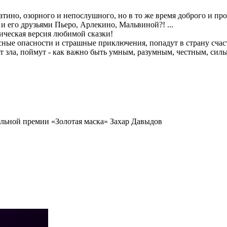
атино, озорного и непослушного, но в то же время доброго и пр
и его друзьями Пьеро, Арлекино, Мальвиной?! ...
ническая версия любимой сказки!
ные опасности и страшные приключения, попадут в страну счаст
от зла, поймут - как важно быть умным, разумным, честным, сил
льной премии «Золотая маска» Захар Давыдов