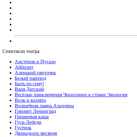
Спектакли театра
Аистёнок и Пугало
Айболит
Аленький цветочек
Белый пароход
Быть по сему!
Ваня Датский
Весёлые приключения Чиполлино в стране Экологии
Волк и козлята
Волшебная лампа Аладдина
Говорит Ленинград
Грешневая каша
Гуси-Лебеди
Гусёнок
Двенадцать месяцев