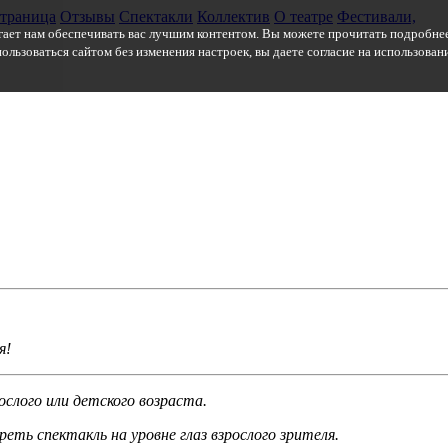
страница
Отзывы
Спектакли
Коллектив
О театре
Фестивали,
гает нам обеспечивать вас лучшим контентом. Вы можете прочитать подробнее
ользоваться сайтом без изменения настроек, вы даете согласие на использова
я!
ос­лого или детского возраста.
ть спектакль на уровне глаз взрослого зрителя.