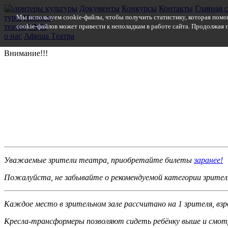
Волонтеры культуры
Документы
Конкурсы
Контакты
Главная 
туры
Мы используем cookie-файлы, чтобы получить статистику, которая помо
Новости
театра
cookie-файлов может привести к неполадкам в работе сайта. Продолжая п
СМИ
о нас
Афиша
Т
еатра
Внимание!!!
Уважаемые зрители театра, приобретайте билеты
заранее!
Пожалуйста, не забы­вайте о рекомендуемой категории зрител
Каждое место в зри­тельном зале рассчита­но на 1 зрителя, взр
Кресла-трансформеры позволяют сидеть ре­бёнку выше и смотре