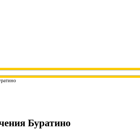
уратино
чения Буратино