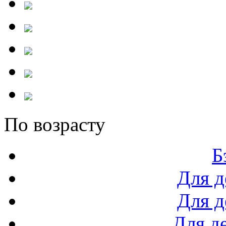
По возрасту
Б
Для д
Для д
Для де