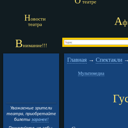
О
театре
Н
А
овости
ф
театра
В
нимание!!!
Главная
→
Спектакли
Мультимедиа
Гу
Уважаемые зрители
театра, приобретайте
билеты
заранее!