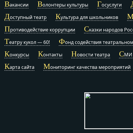
В
В
Г
акансии
олонтеры культуры
осуслуги
Д
К
оступный театр
ультура для школьников
П
С
ротиводействие коррупции
казки народов Рос
Т
Ф
еатру кукол — 60!
онд содействия театральном
К
К
Н
С
онкурсы
онтакты
овости театра
МИ 
К
М
арта сайта
ониторинг качества мероприятий