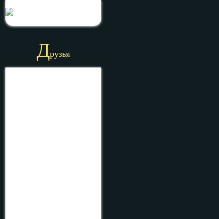
Д
рузья