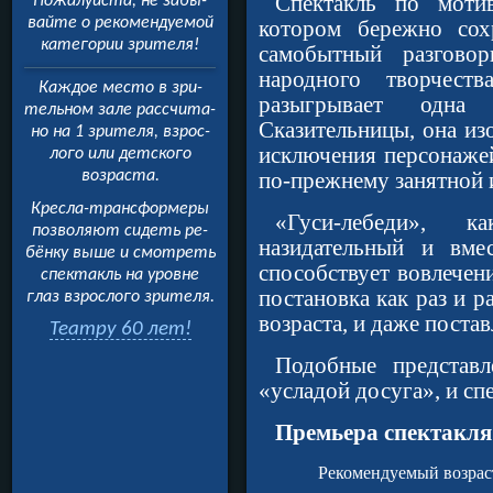
Спектакль по моти
Пожалуйста, не забы­
вайте о рекомендуемой
котором бережно сох
категории зрителя!
самобытный разгово
народного творчеств
Каждое место в зри­
разыгрывает одна
тельном зале рассчита­
Сказительницы, она из
но на 1 зрителя, взрос­
исключения персонажей
лого или детского
возраста.
по-прежнему занятной 
Кресла-трансформеры
«Гуси-лебеди», к
позволяют сидеть ре­
назидательный и вме
бёнку выше и смотреть
способствует вовлечен
спектакль на уровне
постановка как раз и р
глаз взрослого зрителя.
возраста, и даже постав
Театру 60 лет!
Подобные представл
«усладой досуга», и сп
Премьера спектакля 
Рекомендуемый возрас