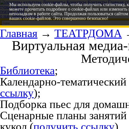
Волонтеры культуры
Документы
Конкурсы
Контакты
Главная с
Мы используем cookie-файлы, чтобы получить статистику, 
туры
Новости
можете прочитать подробнее о cookie-файлах или изменить
театра
СМИ
неполадкам в работе сайта. Продолжая пользоваться сайтом 
о нас
Афиша
Т
еатра
ваших cookie-файлов. Это совершенно безопасно!
Главная
→
ТЕАТРДОМА
Виртуальная меди
Методич
Библиотека
;
Календарно-тематический 
ссылку
);
Подборка пьес для домашне
Сценарные планы занятий 
кукол (
получить ссылку
).