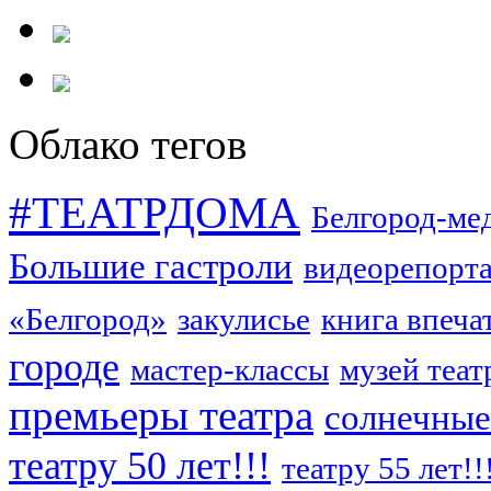
Облако тегов
#ТЕАТРДОМА
Белгород-ме
Большие гастроли
видеорепорт
«Белгород»
закулисье
книга впеча
городе
мастер-классы
музей теат
премьеры театра
солнечные
театру 50 лет!!!
театру 55 лет!!