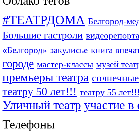
Облако тегов
#ТЕАТРДОМА
Белгород-ме
Большие гастроли
видеорепорт
«Белгород»
закулисье
книга впеча
городе
мастер-классы
музей теат
премьеры театра
солнечные
театру 50 лет!!!
театру 55 лет!!
Уличный театр
участие в
Телефоны