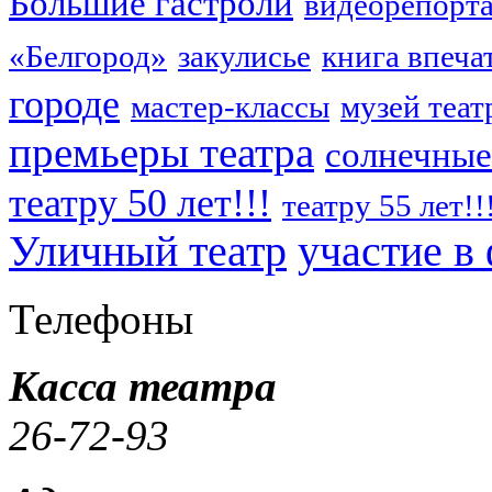
Большие гастроли
видеорепорт
«Белгород»
закулисье
книга впеча
городе
мастер-классы
музей теат
премьеры театра
солнечные
театру 50 лет!!!
театру 55 лет!!
Уличный театр
участие в
Телефоны
Касса театра
26-72-93