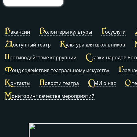
В
В
Г
акансии
олонтеры культуры
осуслуги
Д
К
оступный театр
ультура для школьников
П
С
ротиводействие коррупции
казки народов Рос
Ф
Г
онд содействия театральному искусству
лавна
К
Н
С
О
онтакты
овости театра
МИ о нас
те
М
ониторинг качества мероприятий