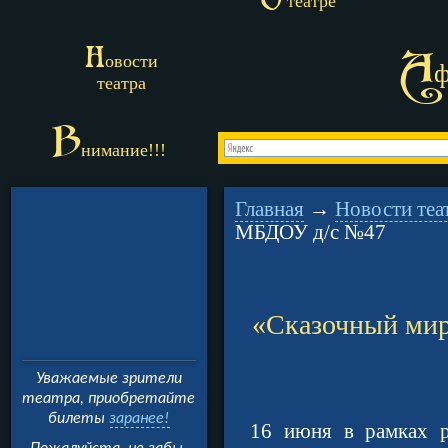
О
театре
Н
А
овости
театра
В
нимание!!!
Главная
→
Новости теа
МБДОУ д/с №47
«Сказочный мир
Уважаемые зрители
театра, приобретайте
билеты
заранее!
16 июня в рамках 