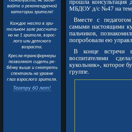
Пожалуйста, не забы­
прошла консультация 
вайте о рекомендуемой
МБДОУ д/с №47 на тему
категории зрителя!
Вместе с педагогом
Каждое место в зри­
самыми настоящими ку
тельном зале рассчита­
пальчиков, познакоми
но на 1 зрителя, взрос­
попробовали ею управл
лого или детского
возраста.
В конце встречи в
Кресла-трансформеры
воспитателями сде
позволяют сидеть ре­
кукольник», которое б
бёнку выше и смотреть
группе.
спектакль на уровне
глаз взрослого зрителя.
Театру 60 лет!