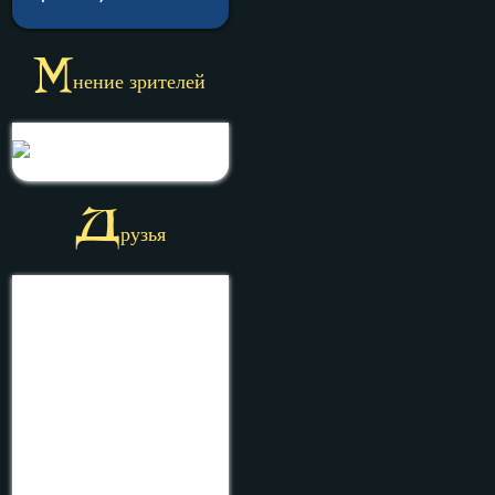
М
нение зрителей
Д
рузья