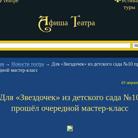
О
Ф
театре
естива
туры
А
Т
фиша
еатра
ая
→
Новости театра
→
Для «Звездочек» из детского сада №10 
дной мастер-класс
01 апрел
Для «Звездочек» из детского сада №1
прошёл очередной мастер-класс