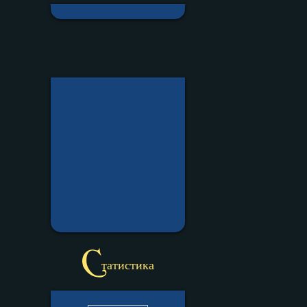
С
татистика