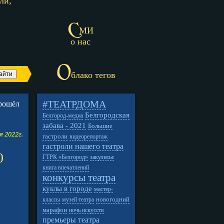
ли,
С
МИ
о нас
О
блако тегов
#ТЕАТРДОМА
прошёл
Белгородская
Белгород-медиа
забава - 2021
Большие
я 2022г.
гастроли
видеорепортаж
гастроли нашего театра
0
ГТРК «Белгород»
закулисье
книга впечатлений
конкурсы театра
куклы в городе
мастер-
новогодний
классы
музей театра
марафон
ночь искусств
премьеры театра