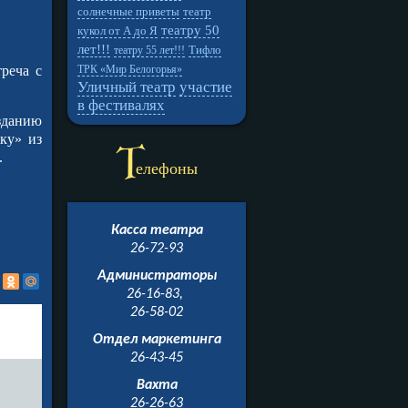
солнечные приветы
театр
театру 50
кукол от А до Я
лет!!!
Тифло
театру 55 лет!!!
реча с
ТРК «Мир Белогорья»
Уличный театр
участие
в фестивалях
зданию
ку» из
Т
.
елефоны
Касса театра
26-72-93
Администраторы
26-16-83,
26-58-02
Отдел маркетинга
26-43-45
Вахта
26-26-63