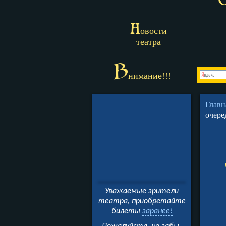
Н
овости
театра
В
нимание!!!
Главн
очере
Уважаемые зрители
театра, приобретайте
билеты
заранее!