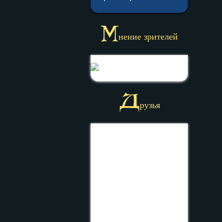
М
нение зрителей
Д
рузья