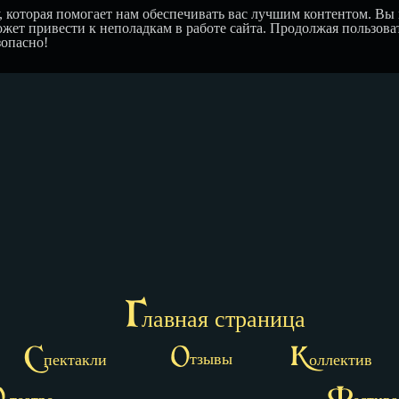
, которая помогает нам обеспечивать вас лучшим контентом. Вы 
жет привести к неполадкам в работе сайта. Продолжая пользоват
зопасно!
Г
лавная страница
О
С
К
тзывы
пектакли
оллектив