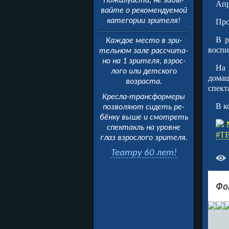
Пожалуйста, не забы­
Апр
вайте о рекомендуемой
категории зрителя!
Про
В р
Каждое место в зри­
воспи
тельном зале рассчита­
но на 1 зрителя, взрос­
На 
лого или детского
домаш
возраста.
спект
Кресла-трансформеры
В к
позволяют сидеть ре­
бёнку выше и смотреть
спектакль на уровне
#Т
глаз взрослого зрителя.
Театру 60 лет!
Фо