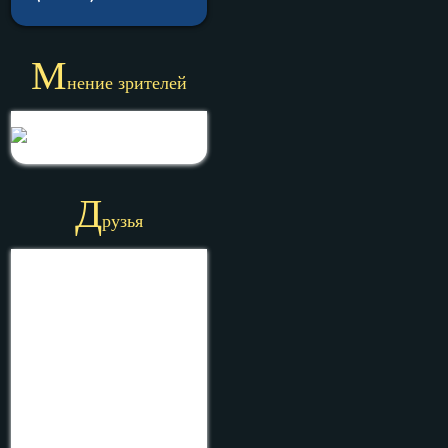
М
нение зрителей
Д
рузья