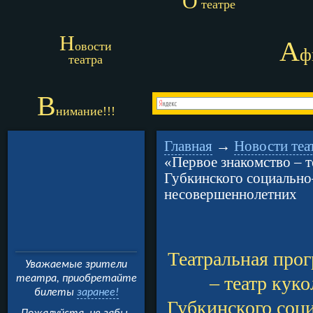
О
театре
Н
А
овости
ф
театра
В
нимание!!!
Главная
→
Новости теа
«Первое знакомство – т
Губкинского социально
несовершеннолетних
Театральная про
Уважаемые зрители
– театр кук
театра, приобретайте
билеты
заранее!
Губкинского соц