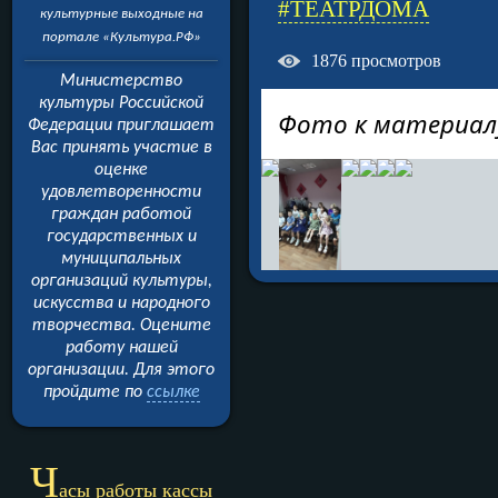
#ТЕАТРДОМА
культурные выходные на
портале «Культура.РФ»
1876
просмотров
Министерство
культуры Российской
Фото к материал
Федерации приглашает
Вас принять участие в
оценке
удовлетворенности
граждан работой
государственных и
муниципальных
организаций культуры,
искусства и народного
творчества. Оцените
работу нашей
организации.
Для этого
пройдите
по
ссылке
Ч
асы работы кассы