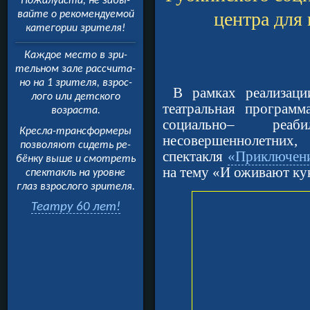
Пожалуйста, не забы­
центра для
вайте о рекомендуемой
категории зрителя!
Каждое место в зри­
тельном зале рассчита­
но на 1 зрителя, взрос­
В рамках реализац
лого или детского
театральная программ
возраста.
социально– реаб
Кресла-трансформеры
несовершеннолетних,
позволяют сидеть ре­
спектакля
«Приключени
бёнку выше и смотреть
на тему «И оживают ку
спектакль на уровне
глаз взрослого зрителя.
Театру 60 лет!