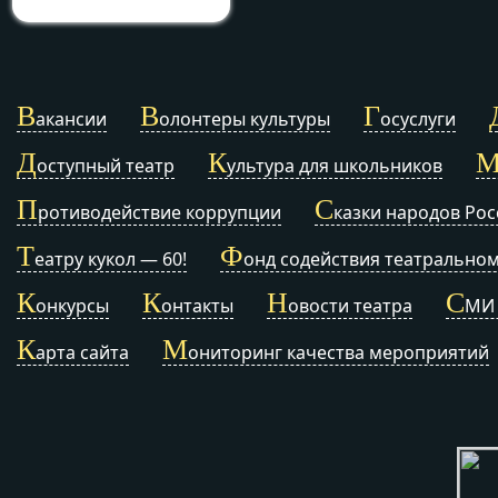
В
В
Г
акансии
олонтеры культуры
осуслуги
Д
К
оступный театр
ультура для школьников
П
С
ротиводействие коррупции
казки народов Рос
Т
Ф
еатру кукол — 60!
онд содействия театральном
К
К
Н
С
онкурсы
онтакты
овости театра
МИ 
К
М
арта сайта
ониторинг качества мероприятий