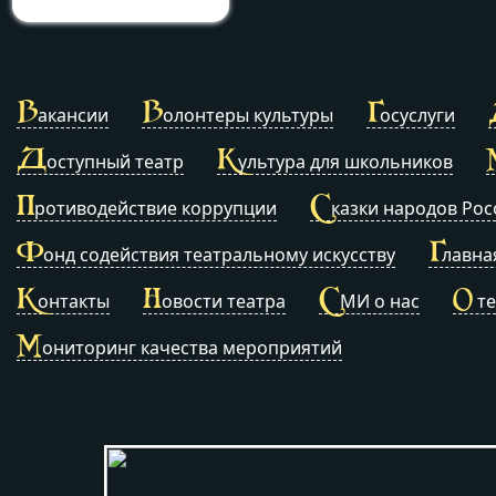
В
В
Г
акансии
олонтеры культуры
осуслуги
Д
К
оступный театр
ультура для школьников
П
С
ротиводействие коррупции
казки народов Рос
Ф
Г
онд содействия театральному искусству
лавна
К
Н
С
О
онтакты
овости театра
МИ о нас
те
М
ониторинг качества мероприятий