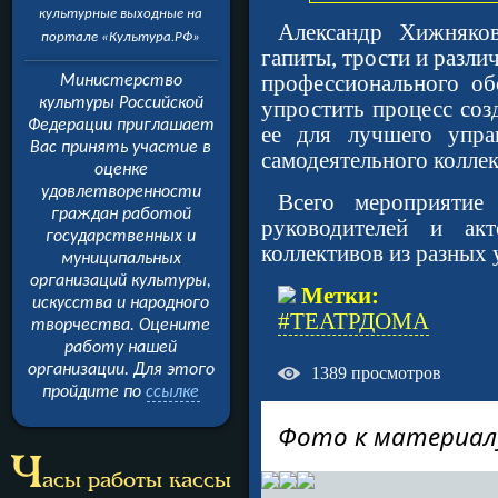
культурные выходные на
Александр Хижняков
портале «Культура.РФ»
гапиты, трости и разл
профессионального об
Министерство
культуры Российской
упростить процесс соз
Федерации приглашает
ее для лучшего упра
Вас принять участие в
самодеятельного коллек
оценке
удовлетворенности
Всего мероприятие
граждан работой
руководителей и акт
государственных и
коллективов из разных 
муниципальных
организаций культуры,
Метки:
искусства и народного
#ТЕАТРДОМА
творчества. Оцените
работу нашей
организации.
Для этого
1389
просмотров
пройдите
по
ссылке
Фото к материал
Ч
асы работы кассы