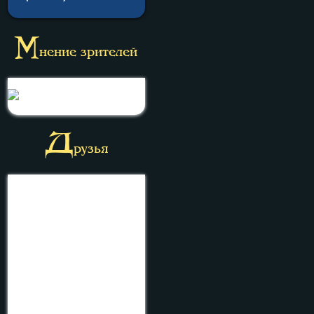
М
нение зрителей
Д
рузья