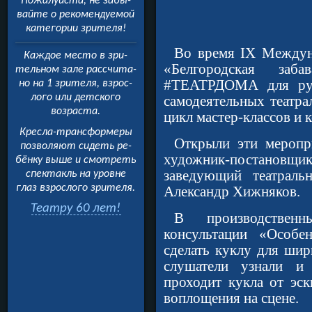
Пожалуйста, не забы­
вайте о рекомендуемой
категории зрителя!
Во время IX Междуна
Каждое место в зри­
«Белгородская заб
тельном зале рассчита­
#ТЕАТРДОМА для руко
но на 1 зрителя, взрос­
лого или детского
самодеятельных театра
возраста.
цикл мастер-классов и 
Кресла-трансформеры
Открыли эти меропри
позволяют сидеть ре­
художник-постановщи
бёнку выше и смотреть
заведующий театральн
спектакль на уровне
глаз взрослого зрителя.
Александр Хижняков.
Театру 60 лет!
В производствен
консультации «Особе
сделать куклу для шир
слушатели узнали и 
проходит кукла от эск
воплощения на сцене.