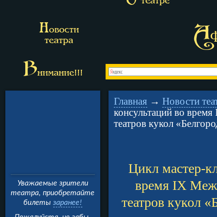
О
театре
Н
А
овости
театра
В
нимание!!!
Главная
→
Новости теа
консультаций во время
театров кукол «Белгоро
Цикл мастер-кл
время IX Меж
Уважаемые зрители
театра, приобретайте
театров кукол «
билеты
заранее!