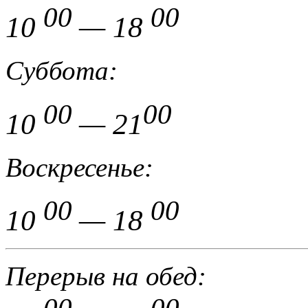
00
00
10
— 18
Суббота:
00
00
10
— 21
Воскресенье:
00
00
10
— 18
Перерыв на обед: