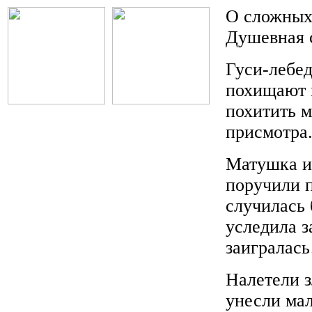
О сложных
Душевная с
Гуси-лебед
похищают м
похитить м
присмотра
Матушка и 
поручили п
случилась
уследила з
заигралас
Налетели з
унесли мал