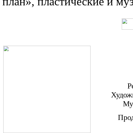
план», пластические и м
Р
Худож
Му
Прод