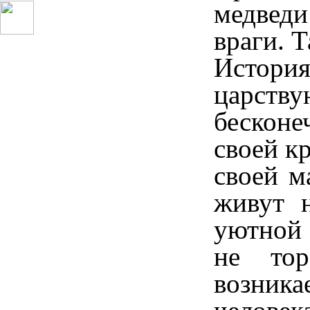
медведи
враги. 
История
царст
бесконе
своей к
своей м
живут 
уютной 
не тор
возника