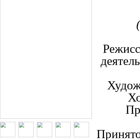
Режисс
деятель
Худож
Хо
Пр
Принят