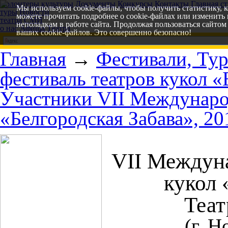
Волонтеры культуры
Документы
Конкурсы
Контакты
Главная с
Мы используем cookie-файлы, чтобы получить статистику, 
туры
Новости
можете прочитать подробнее о cookie-файлах или изменить
театра
СМИ
неполадкам в работе сайта. Продолжая пользоваться сайтом 
о нас
Афиша
Т
еатра
ваших cookie-файлов. Это совершенно безопасно!
Главная
→
Фестивали, Ту
фестиваль театров кукол «
Участники VII Международ
«Белгородская Забава», 20
VII Междуна
кукол 
Теат
(г. 