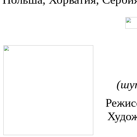
(шу
Режис
Худож