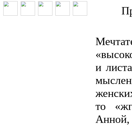
Пр
Мечтат
«высоко
и лист
мысле
женских
то «ж
Анной,