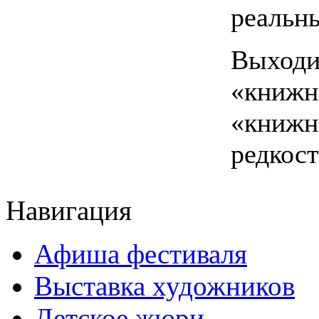
реальн
Выход
«кни
«книжн
редкост
Навигация
Афиша фестиваля
Выставка художников
Детское жюри