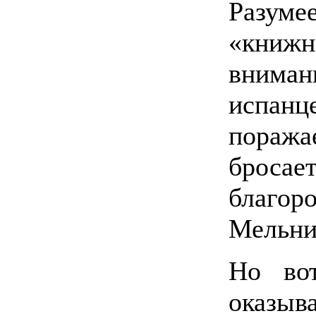
Разум
«книж
внима
испанц
поража
броса
благор
Мельн
Но во
оказы